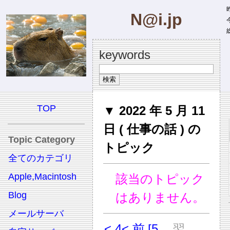
昨
N@i.jp
今
総
keywords
TOP
▼ 2022 年 5 月 11
日 ( 仕事の話 ) の
Topic Category
トピック
全てのカテゴリ
Apple,Macintosh
該当のトピック
Blog
はありません。
メールサーバ
< 4
< 前
[5
翌