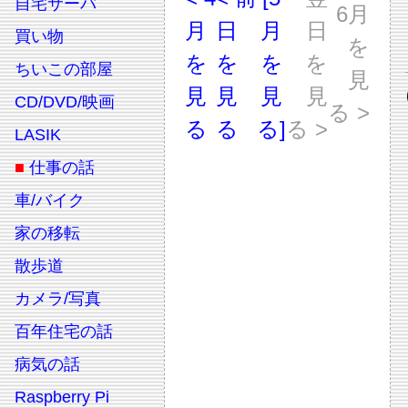
自宅サーバ
6月
月
日
月
日
買い物
を
を
を
を
を
ちいこの部屋
見
見
見
見
見
CD/DVD/映画
る >
る
る
る]
る >
LASIK
■
仕事の話
車/バイク
家の移転
散歩道
カメラ/写真
百年住宅の話
病気の話
Raspberry Pi