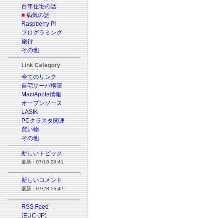
百年住宅の話
■
病気の話
Raspberry Pi
プログラミング
旅行
その他
Link Category
全てのリンク
自宅サーバ構築
Mac/Apple情報
オープンソース
LASIK
PCクラスタ関連
買い物
その他
新しいトピック
最新：07/18 20:41
新しいコメント
最新：07/28 16:47
RSS Feed
(EUC-JP)