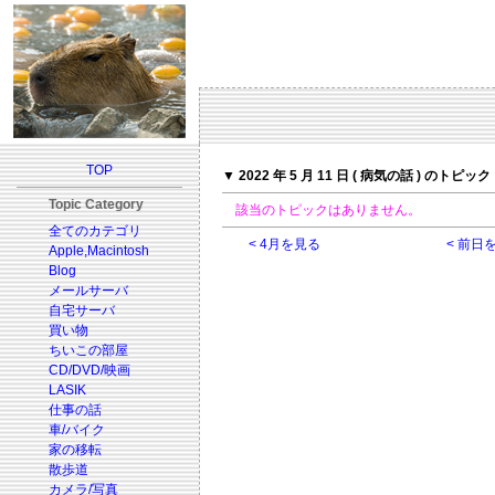
TOP
▼ 2022 年 5 月 11 日 ( 病気の話 ) のトピック
Topic Category
該当のトピックはありません。
全てのカテゴリ
< 4月を見る
< 前日
Apple,Macintosh
Blog
メールサーバ
自宅サーバ
買い物
ちいこの部屋
CD/DVD/映画
LASIK
仕事の話
車/バイク
家の移転
散歩道
カメラ/写真