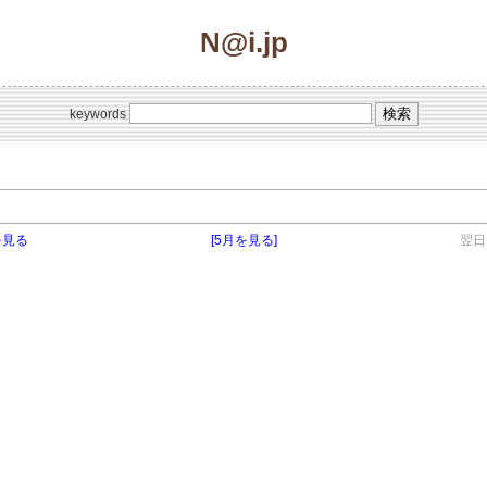
N@i.jp
keywords
を見る
[5月を見る]
翌日