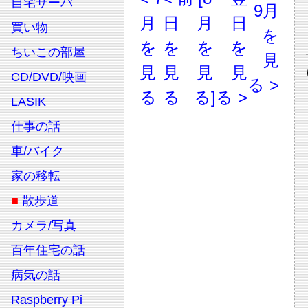
自宅サーバ
9月
月
日
月
日
買い物
を
を
を
を
を
ちいこの部屋
見
見
見
見
見
CD/DVD/映画
る >
る
る
る]
る >
LASIK
仕事の話
車/バイク
家の移転
■
散歩道
カメラ/写真
百年住宅の話
病気の話
Raspberry Pi