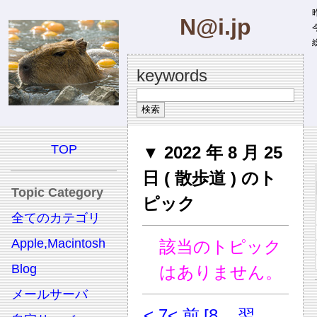
昨
N@i.jp
今
総
keywords
TOP
▼ 2022 年 8 月 25
日 ( 散歩道 ) のト
Topic Category
ピック
全てのカテゴリ
Apple,Macintosh
該当のトピック
Blog
はありません。
メールサーバ
< 7
< 前
[8
翌