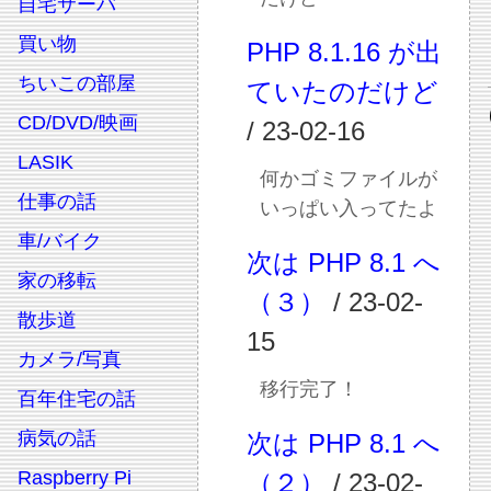
自宅サーバ
買い物
PHP 8.1.16 が出
ちいこの部屋
ていたのだけど
CD/DVD/映画
/ 23-02-16
LASIK
何かゴミファイルが
仕事の話
いっぱい入ってたよ
車/バイク
次は PHP 8.1 へ
家の移転
（３）
/ 23-02-
散歩道
15
カメラ/写真
移行完了！
百年住宅の話
病気の話
次は PHP 8.1 へ
Raspberry Pi
（２）
/ 23-02-