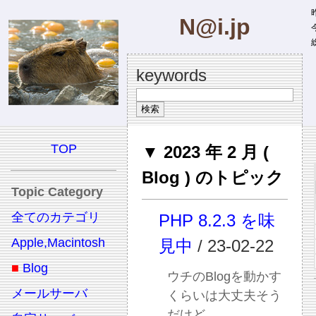
昨
N@i.jp
今
総
keywords
TOP
▼ 2023 年 2 月 (
Blog ) のトピック
Topic Category
全てのカテゴリ
PHP 8.2.3 を味
Apple,Macintosh
見中
/ 23-02-22
■
Blog
ウチのBlogを動かす
メールサーバ
くらいは大丈夫そう
だけど