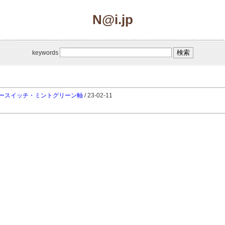
N@i.jp
keywords
ルキースイッチ・ミントグリーン軸
/ 23-02-11