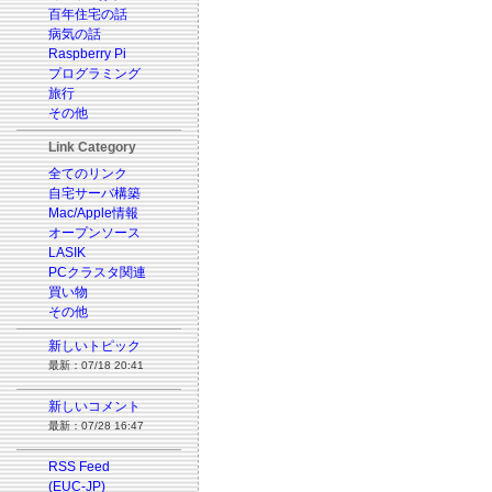
百年住宅の話
病気の話
Raspberry Pi
プログラミング
旅行
その他
Link Category
全てのリンク
自宅サーバ構築
Mac/Apple情報
オープンソース
LASIK
PCクラスタ関連
買い物
その他
新しいトピック
最新：07/18 20:41
新しいコメント
最新：07/28 16:47
RSS Feed
(EUC-JP)