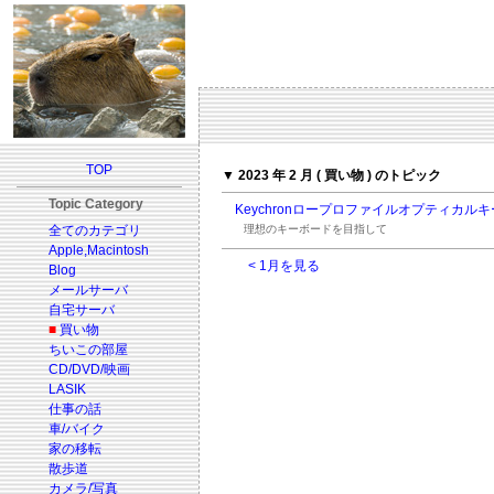
TOP
▼ 2023 年 2 月 ( 買い物 ) のトピック
Topic Category
Keychronロープロファイルオプティカ
全てのカテゴリ
理想のキーボードを目指して
Apple,Macintosh
< 1月を見る
Blog
メールサーバ
自宅サーバ
■
買い物
ちいこの部屋
CD/DVD/映画
LASIK
仕事の話
車/バイク
家の移転
散歩道
カメラ/写真