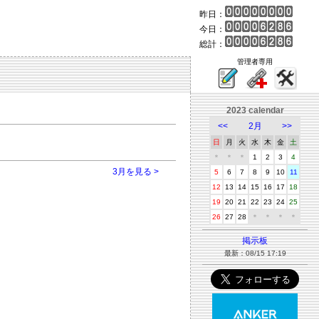
昨日：
今日：
総計：
管理者専用
2023 calendar
<<
2月
>>
日
月
火
水
木
金
土
＊
＊
＊
1
2
3
4
3月を見る >
5
6
7
8
9
10
11
12
13
14
15
16
17
18
19
20
21
22
23
24
25
26
27
28
＊
＊
＊
＊
掲示板
最新：08/15 17:19