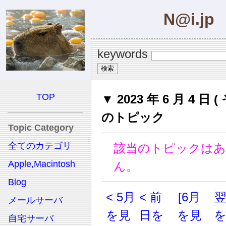
N@i.jp
keywords
TOP
▼ 2023 年 6 月 4 日 (
のトピック
Topic Category
全てのカテゴリ
該当のトピックは
Apple,Macintosh
ん。
Blog
< 5月
< 前
[6月
メールサーバ
を見
日を
を見
自宅サーバ