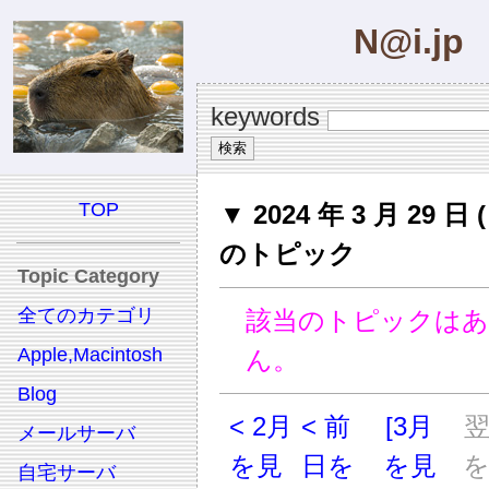
N@i.jp
keywords
TOP
▼ 2024 年 3 月 29 日 (
のトピック
Topic Category
全てのカテゴリ
該当のトピックは
Apple,Macintosh
ん。
Blog
< 2月
< 前
[3月
メールサーバ
を見
日を
を見
自宅サーバ