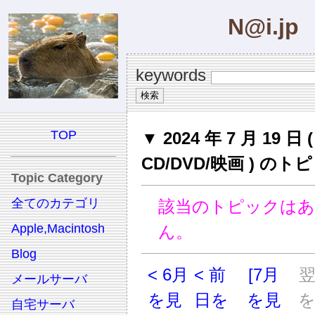
N@i.jp
keywords
TOP
▼ 2024 年 7 月 19 日 (
CD/DVD/映画 ) のト
Topic Category
全てのカテゴリ
該当のトピックは
Apple,Macintosh
ん。
Blog
< 6月
< 前
[7月
メールサーバ
を見
日を
を見
自宅サーバ