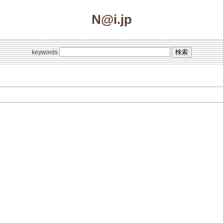
N@i.jp
keywords