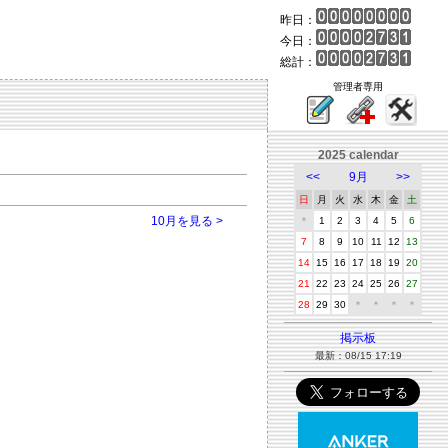
昨日：
今日：
総計：
管理者専用
2025 calendar
<<
9月
>>
日
月
火
水
木
金
土
10月を見る >
＊
1
2
3
4
5
6
7
8
9
10
11
12
13
14
15
16
17
18
19
20
21
22
23
24
25
26
27
28
29
30
＊
＊
＊
＊
掲示板
最新：08/15 17:19