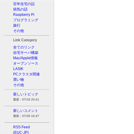
百年住宅の話
病気の話
Raspberry Pi
プログラミング
旅行
その他
Link Category
全てのリンク
自宅サーバ構築
Mac/Apple情報
オープンソース
LASIK
PCクラスタ関連
買い物
その他
新しいトピック
最新：07/18 20:41
新しいコメント
最新：07/28 16:47
RSS Feed
(EUC-JP)