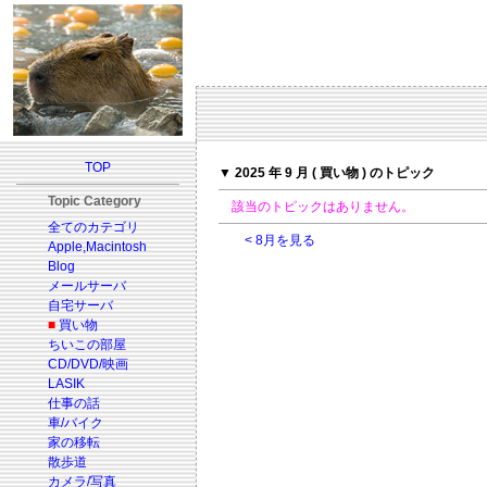
TOP
▼ 2025 年 9 月 ( 買い物 ) のトピック
Topic Category
該当のトピックはありません。
全てのカテゴリ
< 8月を見る
Apple,Macintosh
Blog
メールサーバ
自宅サーバ
■
買い物
ちいこの部屋
CD/DVD/映画
LASIK
仕事の話
車/バイク
家の移転
散歩道
カメラ/写真