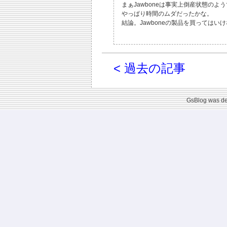
まぁJawboneは事実上倒産状態の
やっぱり時間のムダだったかな。
結論。Jawboneの製品を買っては
< 過去の記事
GsBlog was d