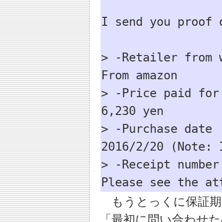
I send you proof o
> -Retailer from 
From amazon

> -Price paid for 
6,230 yen

> -Purchase date

2016/2/20 (Note: 
> -Receipt number
Please see the at
もうとっくに保証期
「最初に問い合わせた