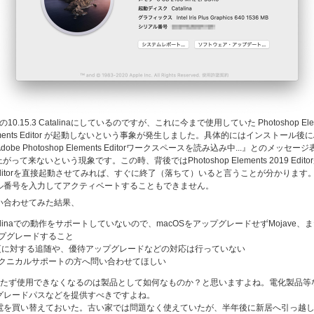
最新の10.15.3 Catalinaにしているのですが、これに今まで使用していた Photoshop 
ments Editor が起動しないという事象が発生しました。具体的にはインストール後にAdobe P
 Photoshop Elements Editorワークスペースを読み込み中...』とのメ
itorが立ち上がって来ないという現象です。この時、背後ではPhotoshop Elements 201
s 2019 Editorを直接起動させてみれば、すぐに終了（落ちて）いると言うことが分かります
番号を入力してアクティベートすることもできません。
い合わせてみた結果、
2019はCatalinaでの動作をサポートしていないので、macOSをアップグレードせずMoja
0へアップグレードすること
更に対する追随や、優待アップグレードなどの対応は行っていない
クニカルサポートの方へ問い合わせてほしい
経たず使用できなくなるのは製品として如何なものか？と思いますよね。電化製品等
グレードパスなどを提供すべきですよね。
を買い替えておいた。古い家では問題なく使えていたが、半年後に新居へ引っ越し