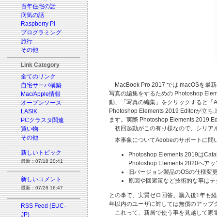
百年住宅の話
病気の話
Raspberry Pi
プログラミング
旅行
その他
Link Category
全てのリンク
MacBook Pro 2017 では macOSを
自宅サーバ構築
写真の編集をするための Photoshop Ele
Mac/Apple情報
動、「写真の編集」をクリックすると『Adobe
オープンソース
Photoshop Elements 2019 Ed
LASIK
ます。実際 Photoshop Element
PCクラスタ関連
初回起動がこの有り様なので、シリアル
買い物
その他
本事象についてAdobeのサポートに問
新しいトピック
Photoshop Elements 
最新：07/18 20:41
Photoshop Elements 202
旧バージョン製品のOSの仕様変
新しいコメント
原因や回避策など技術的な事はテ
最新：07/28 16:47
との事で、実質ゼロ回答。購入後1年も
年以内のユーザに対しては無償のアップ
RSS Feed (EUC-
これって、新居で使う事を見越して家電
JP)