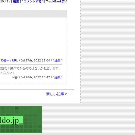
19:46 / [
編集
] [
コメントする
] [
TrackBack(0)
]
酒匂健一
/
URL
/ Jul 27th, 2022 17:04 / [
編集
]
 2019は問題なく動作できるのではないかと思います。
めんなさい）。
N@i / Jul 28th, 2022 16:47 / [
編集
]
新しい記事 >