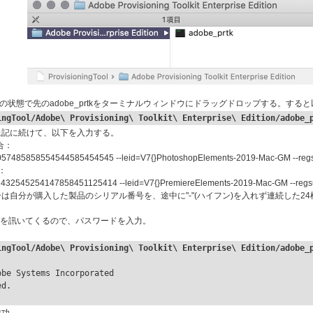
、その状態で先のadobe_prtkをターミナルウィンドウにドラッグドロップする。す
ingTool/Adobe\ Provisioning\ Toolkit\ Enterprise\ Edition/adobe_
。上記に続けて、以下を入力する。
場合：
al=1057485858554544585454545 --leid=V7{}PhotoshopElements-2019-Mac-GM --reg
合：
al=11432545254147858451125414 --leid=V7{}PremiereElements-2019-Mac-GM --reg
リアル番号は自分が購入した製品のシリアル番号を、途中に"-"(ハイフン)を入れず連続し
ドを訊いてくるので、パスワードを入力。
ingTool/Adobe\ Provisioning\ Toolkit\ Enterprise\ Edition/adobe_
成功。