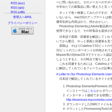
ーに問い合わせた。そのメーカーのサポ
RSS (euc)
今年出たての新製品に買い替えろと言っ
RSS (sjis)
RSS (utf8)
ネットで色々検索してみたのですが、不思議
管理人へMAIL
いないから、macOSのアップデートは慎重
優等生的な内容ばかり。何かおかしい。
プライバシーポリシー
Photoshop ElementsはAd
使用できなくなり、その対策品も提供さ
日本語で原因・回避策を解説してくれて
いてから数日、やっと原因と回避策を見
原因は、やはりCatalinaで32ビットのサポ
32ビットのコンポーネントが内包され
Mojave等の旧macOS Xでライセンス
しようとすると、その時点で落ちてしま
これを回避するためには、Catalina上で
に解説してくれているフォーラムの記事
A Letter to Our Photoshop Elements User
日本語で解説してくれているサイトが見
Photoshop Elements/Premi
インストーラは
こちら
からダウン
インターネット接続できる状態に
http://download.macromedia.com
ダウンロードしたDMGファイル
マウントしたProvisioningToolのA