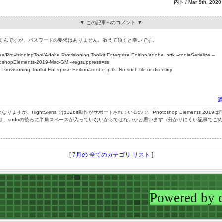
内ト / Mar 9th, 2020 
▼ この記事へのコメント ▼
7までは行くんですが、パスワードの要求はありません。教えて頂くと幸いです。
/ProvisioningTool/Adobe Provisioning Toolkit Enterprise Edition/adobe_prtk --tool=Serialize --
oshopElements-2019-Mac-GM --regsuppress=ss
rovisioning Toolkit Enterprise Edition/adobe_prtk: No such file or directory
なりますが、HightSierraでは32bit動作がサポートされているので、Photoshop Elements
は、sudoの後ろに半角スペースが入っていないからではないかと思います（分かりにくい記事でご
[
7月の 全てのカテゴリ リスト
]