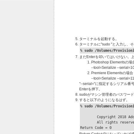
ターミナルを起動する。
ターミナルに"sudo "と入力し
% 
sudo /Volumes/Provision
まだEnterを叩いてはいけない
Photoshop Elementsの
--tool=Serialize --seri
Premiere Elementsの場
--tool=Serialize --seri
"--serial="に指定するシ
Enterを押下。
sudoがマシン管理者のパスワー
すると以下のようになるはず。
% 
sudo /Volumes/Provision
	Copyright 2018 Adobe Systems Incorporated

	All rights reserved.

Return Code = 0
Return Codeが0になっていれば