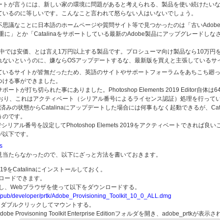
ートが言うには、新しい家の環境に問題があると考えられる、製品を使い続けたい
ているのに等しいです。こんなこと言われて怒らない人はいないでしょう。
なことに日本語のホームページや質問サイト等で見つかったのは「古いAdobe製品は
に」とか「Catalinaをサポートしている最新のAdobe製品にアップグレードしな
obe製品群の中では安価、とは言え1万円以上する製品です。プロシューマ向け製品なら10
れないというのに、嫌ならOSアップデートするな、最新版を買えと主張しているサ
いるサイトが皆無だったため、英語のサイトやサポートフォーラムをあちこち廻っ
つける事ができました。
ートが打ち切られた事にありました。Photoshop Elements 2019 Editor自体
ており、これはアクティベート（シリアル番号によるライセンス認証）処理を行って
認証済みの状態からCatalinaにアップデートした場合には何事もなく起動できるが、Ca
うのです。
シリアル番号を設定してPhotoshop Elemets 2019をアクティベートできれ
が以下です。
s
当たらなかったので、以下にざっと方法を書いておきます。
ere 2019をCatalinaにインストールしておく。
ロードできます。
し、Webブラウザを使って以下をダウンロードする。
/pub/developer/prtk/Adobe_Provisioning_Toolkit_10_0_ALL.dmg
をダブルクリックしてマウントする。
dobe Provisoning Toolkit Enterprise Editionフォルダを開き、adobe_prtk