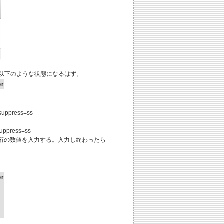
ると以下のような状態になるはず。
prtk 
suppress=ss
suppress=ss
た24桁の数値を入力する。入力し終わったら
prtk --tool=Serialize --serial=1057485858554544585454545 --leid=