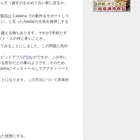
なら引っ越すのを止めて古い家に戻るか、
 Catalina での動作をサポートして
さい」と言ったAdobeの主張を後押しする
万円を越える物もあります。それが1年経たず
イト・人の何と多いことか。
てみることにしました。この問題に気付
は64ビットアプリ
(*1)
なのですが、この中に
いる部分だとの事のようです。そのため、
talinaにインストールしてアクティベート
ば良いことになります。この方法について具体的
が表示された状態にする。