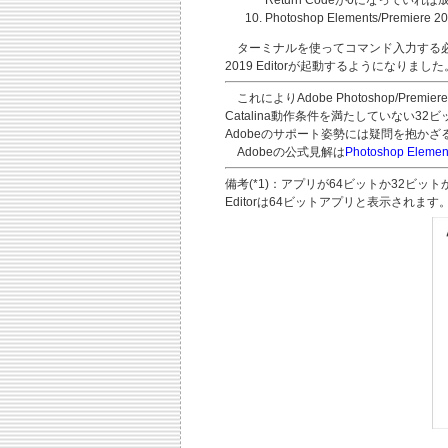
Photoshop Elements/Pre
ターミナルを使ってコマンド入力する必要が
2019 Editorが起動するようになりました
これによりAdobe Photoshop/Pre
Catalina動作条件を満たしていな
Adobeのサポート姿勢には疑問を抱かざ
Adobeの公式見解は
Photoshop Eleme
備考(*1)
：アプリが64ビットか32ビットか
Editorは64ビットアプリと表示されます