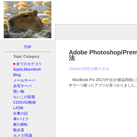
TOP
Adobe Photoshop/P
Topic Category
法
■
全てのカテゴリ
Adobeの対応が酷すぎる
Apple,Macintosh
Blog
MacBook Pro 2017(中古)が
メールサーバ
中で一つ困ったアプリが見つかりました。それがAd
自宅サーバ
買い物
ちいこの部屋
CD/DVD/映画
LASIK
仕事の話
車/バイク
家の移転
散歩道
カメラ/写真