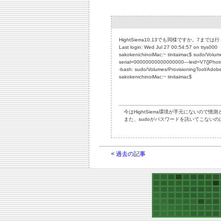
HightSierra10.13でも同様ですか。
Last login: Wed Jul 27 00:54:57 on ttys000
sakokenichinoiMac:~ tinitaimac$ sudo/Volumes
serial=00000000000000000―leid=V7{}Phot
-bash: sudo/Volumes/ProvisioningTool/Adobe P
sakokenichinoiMac:~ tinitaimac$
今はHightSierra環境が手元にないので憶測と
また、sudoがパスワードを訊いてこないの
< 過去の記事