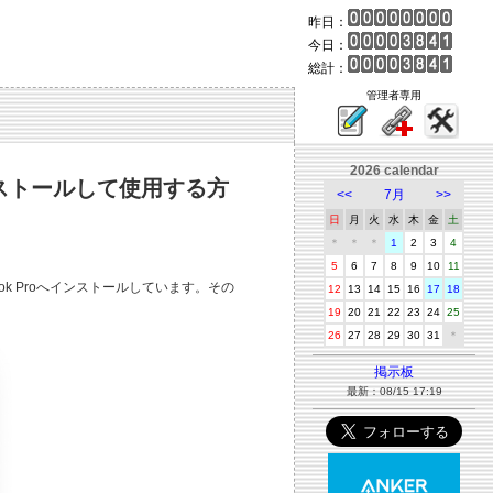
昨日：
今日：
総計：
管理者専用
2026 calendar
inaにインストールして使用する方
<<
7月
>>
日
月
火
水
木
金
土
＊
＊
＊
1
2
3
4
5
6
7
8
9
10
11
ok Proへインストールしています。その
12
13
14
15
16
17
18
19
20
21
22
23
24
25
26
27
28
29
30
31
＊
掲示板
最新：08/15 17:19