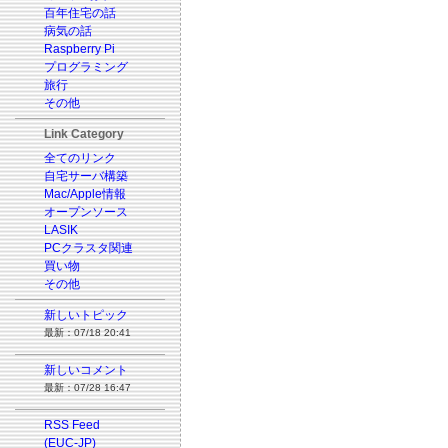
百年住宅の話
病気の話
Raspberry Pi
プログラミング
旅行
その他
Link Category
全てのリンク
自宅サーバ構築
Mac/Apple情報
オープンソース
LASIK
PCクラスタ関連
買い物
その他
新しいトピック
最新：07/18 20:41
新しいコメント
最新：07/28 16:47
RSS Feed
(EUC-JP)