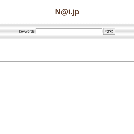
N@i.jp
keywords