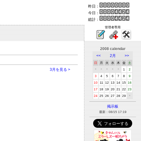
昨日：
今日：
総計：
管理者専用
2008 calendar
<<
2月
>>
日
月
火
水
木
金
土
3月を見る >
＊
＊
＊
＊
＊
1
2
3
4
5
6
7
8
9
10
11
12
13
14
15
16
17
18
19
20
21
22
23
24
25
26
27
28
29
＊
掲示板
最新：08/15 17:19