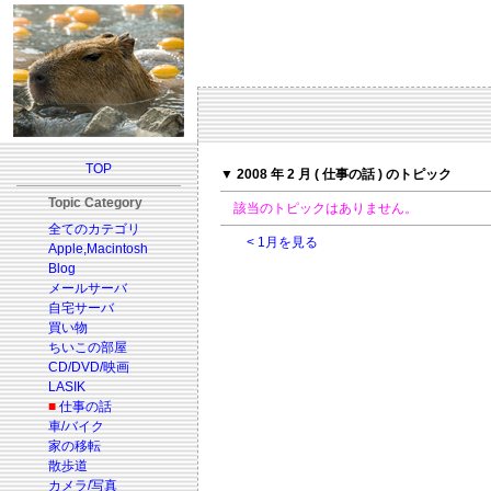
TOP
▼ 2008 年 2 月 ( 仕事の話 ) のトピック
Topic Category
該当のトピックはありません。
全てのカテゴリ
< 1月を見る
Apple,Macintosh
Blog
メールサーバ
自宅サーバ
買い物
ちいこの部屋
CD/DVD/映画
LASIK
■
仕事の話
車/バイク
家の移転
散歩道
カメラ/写真