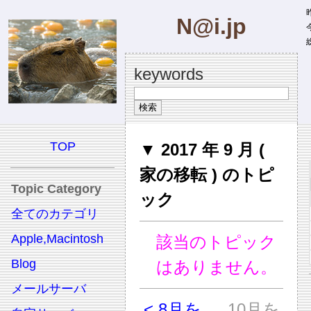
昨
N@i.jp
今
総
keywords
TOP
▼ 2017 年 9 月 (
家の移転 ) のトピ
Topic Category
ック
全てのカテゴリ
Apple,Macintosh
該当のトピック
Blog
はありません。
メールサーバ
< 8月を
10月を