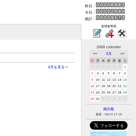
昨日：
今日：
総計：
管理者専用
2008 calendar
<<
3月
>>
日
月
火
水
木
金
土
4月を見る >
＊
＊
＊
＊
＊
＊
1
2
3
4
5
6
7
8
9
10
11
12
13
14
15
16
17
18
19
20
21
22
23
24
25
26
27
28
29
30
31
＊
＊
＊
＊
＊
掲示板
最新：08/15 17:19