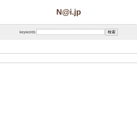
N@i.jp
keywords