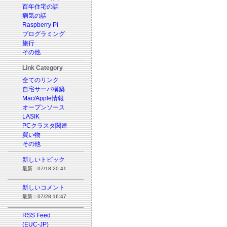
百年住宅の話
病気の話
Raspberry Pi
プログラミング
旅行
その他
Link Category
全てのリンク
自宅サーバ構築
Mac/Apple情報
オープンソース
LASIK
PCクラスタ関連
買い物
その他
新しいトピック
最新：07/18 20:41
新しいコメント
最新：07/28 16:47
RSS Feed
(EUC-JP)