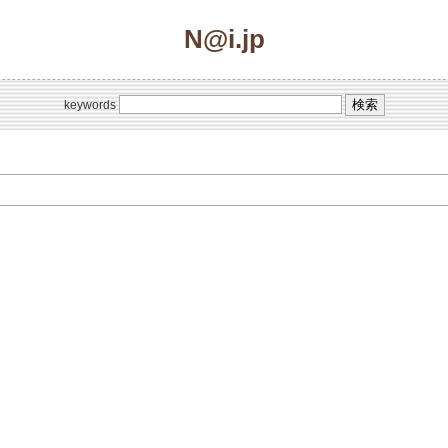
N@i.jp
keywords