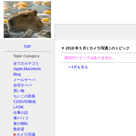
TOP
▼ 2018 年 5 月 ( カメラ/写真 ) のトピック
Topic Category
該当のトピックはありません。
全てのカテゴリ
< 4月を見る
Apple,Macintosh
Blog
メールサーバ
自宅サーバ
買い物
ちいこの部屋
CD/DVD/映画
LASIK
仕事の話
車/バイク
家の移転
散歩道
■
カメラ/写真