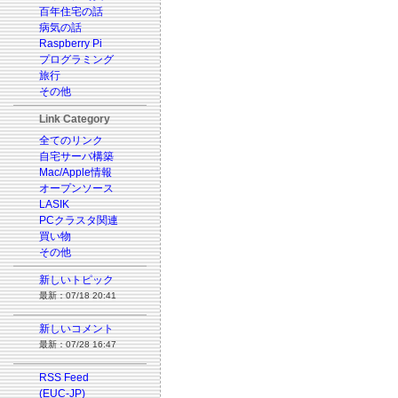
百年住宅の話
病気の話
Raspberry Pi
プログラミング
旅行
その他
Link Category
全てのリンク
自宅サーバ構築
Mac/Apple情報
オープンソース
LASIK
PCクラスタ関連
買い物
その他
新しいトピック
最新：07/18 20:41
新しいコメント
最新：07/28 16:47
RSS Feed
(EUC-JP)