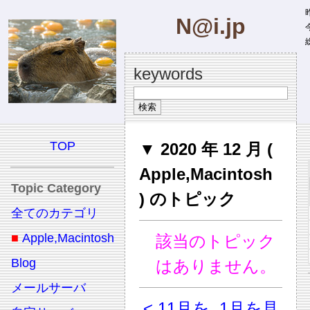
昨
N@i.jp
今
総
keywords
TOP
▼ 2020 年 12 月 (
Apple,Macintosh
Topic Category
) のトピック
全てのカテゴリ
■
Apple,Macintosh
該当のトピック
Blog
はありません。
メールサーバ
< 11月を
1月を見