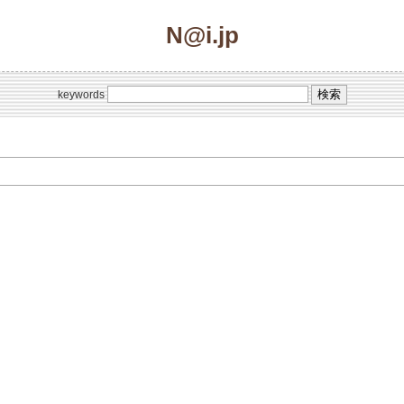
N@i.jp
keywords