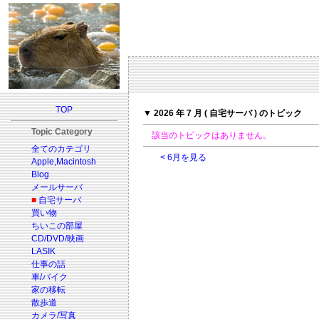
TOP
▼ 2026 年 7 月 ( 自宅サーバ ) のトピック
Topic Category
該当のトピックはありません。
全てのカテゴリ
< 6月を見る
Apple,Macintosh
Blog
メールサーバ
■
自宅サーバ
買い物
ちいこの部屋
CD/DVD/映画
LASIK
仕事の話
車/バイク
家の移転
散歩道
カメラ/写真