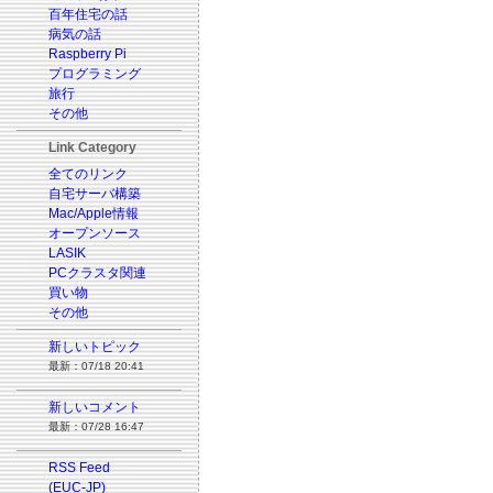
百年住宅の話
病気の話
Raspberry Pi
プログラミング
旅行
その他
Link Category
全てのリンク
自宅サーバ構築
Mac/Apple情報
オープンソース
LASIK
PCクラスタ関連
買い物
その他
新しいトピック
最新：07/18 20:41
新しいコメント
最新：07/28 16:47
RSS Feed
(EUC-JP)