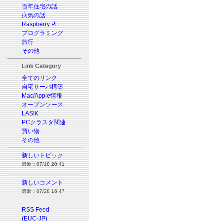
百年住宅の話
病気の話
Raspberry Pi
プログラミング
旅行
その他
Link Category
全てのリンク
自宅サーバ構築
Mac/Apple情報
オープンソース
LASIK
PCクラスタ関連
買い物
その他
新しいトピック
最新：07/18 20:41
新しいコメント
最新：07/28 16:47
RSS Feed
(EUC-JP)