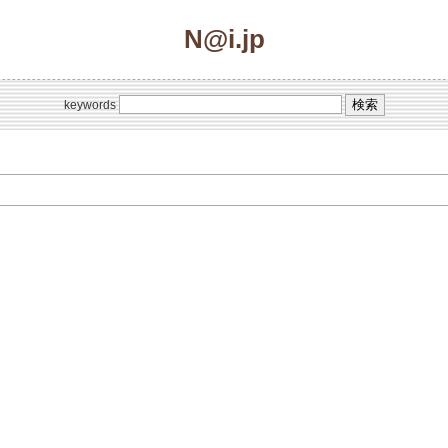
N@i.jp
keywords