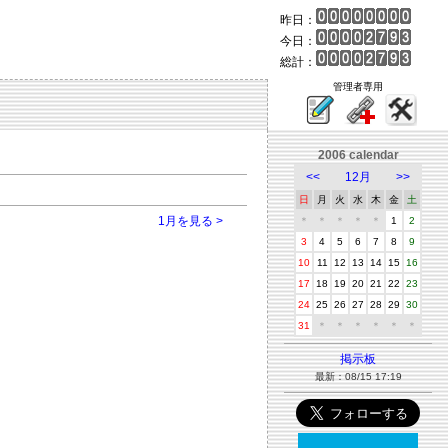
昨日：
今日：
総計：
管理者専用
2006 calendar
<<
12月
>>
日
月
火
水
木
金
土
1月を見る >
＊
＊
＊
＊
＊
1
2
3
4
5
6
7
8
9
10
11
12
13
14
15
16
17
18
19
20
21
22
23
24
25
26
27
28
29
30
31
＊
＊
＊
＊
＊
＊
掲示板
最新：08/15 17:19