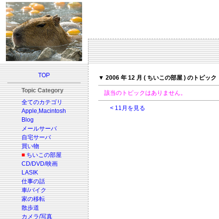
TOP
▼ 2006 年 12 月 ( ちいこの部屋 ) のトピック
Topic Category
該当のトピックはありません。
全てのカテゴリ
< 11月を見る
Apple,Macintosh
Blog
メールサーバ
自宅サーバ
買い物
■
ちいこの部屋
CD/DVD/映画
LASIK
仕事の話
車/バイク
家の移転
散歩道
カメラ/写真