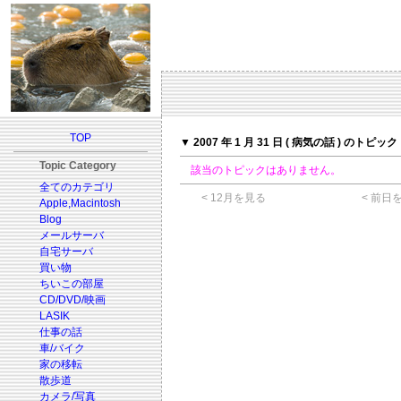
TOP
▼ 2007 年 1 月 31 日 ( 病気の話 ) のトピック
Topic Category
該当のトピックはありません。
全てのカテゴリ
< 12月を見る
< 前日
Apple,Macintosh
Blog
メールサーバ
自宅サーバ
買い物
ちいこの部屋
CD/DVD/映画
LASIK
仕事の話
車/バイク
家の移転
散歩道
カメラ/写真