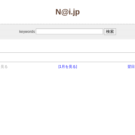
N@i.jp
keywords
を見る
[1月を見る]
翌日