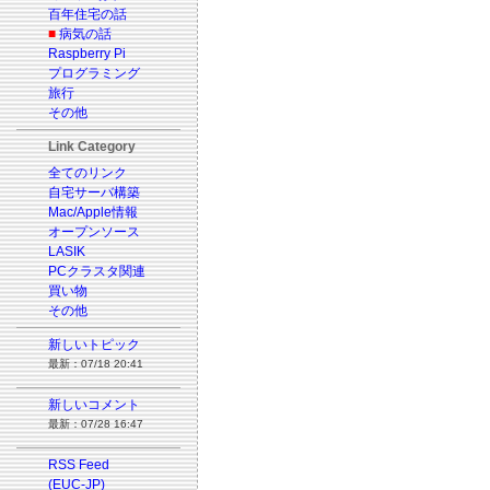
百年住宅の話
■
病気の話
Raspberry Pi
プログラミング
旅行
その他
Link Category
全てのリンク
自宅サーバ構築
Mac/Apple情報
オープンソース
LASIK
PCクラスタ関連
買い物
その他
新しいトピック
最新：07/18 20:41
新しいコメント
最新：07/28 16:47
RSS Feed
(EUC-JP)