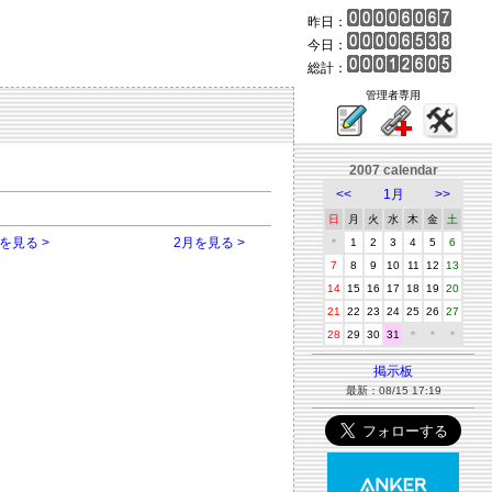
昨日：
今日：
総計：
管理者専用
2007 calendar
<<
1月
>>
日
月
火
水
木
金
土
を見る >
2月を見る >
＊
1
2
3
4
5
6
7
8
9
10
11
12
13
14
15
16
17
18
19
20
21
22
23
24
25
26
27
28
29
30
31
＊
＊
＊
掲示板
最新：08/15 17:19