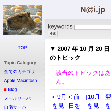
N@i.jp
keywords
TOP
▼ 2007 年 10 月 20 日 (
のトピック
Topic Category
全てのカテゴリ
該当のトピックは
Apple,Macintosh
ん。
■
Blog
< 9月
< 前
[10月
メールサーバ
を見
日を
を見
自宅サーバ