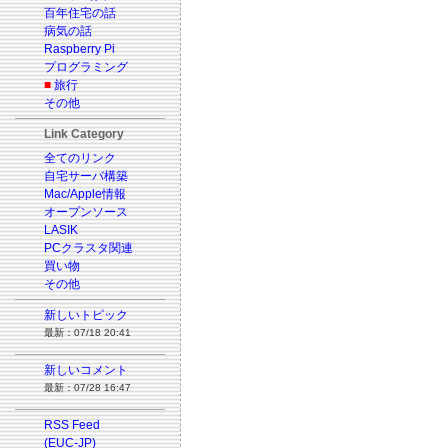
百年住宅の話
病気の話
Raspberry Pi
プログラミング
■
旅行
その他
Link Category
全てのリンク
自宅サーバ構築
Mac/Apple情報
オープンソース
LASIK
PCクラスタ関連
買い物
その他
新しいトピック
最新：07/18 20:41
新しいコメント
最新：07/28 16:47
RSS Feed
(EUC-JP)