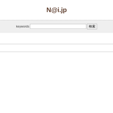
N@i.jp
keywords