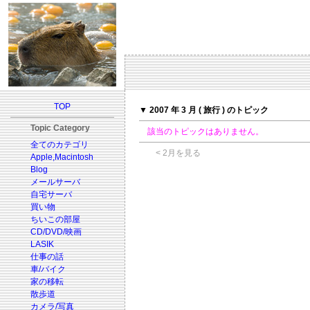
TOP
▼ 2007 年 3 月 ( 旅行 ) のトピック
Topic Category
該当のトピックはありません。
全てのカテゴリ
< 2月を見る
Apple,Macintosh
Blog
メールサーバ
自宅サーバ
買い物
ちいこの部屋
CD/DVD/映画
LASIK
仕事の話
車/バイク
家の移転
散歩道
カメラ/写真