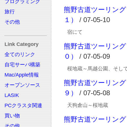
プログラミング
熊野古道ツーリング
旅行
１）
/ 07-05-10
その他
宿にて
Link Category
熊野古道ツーリング
全てのリンク
０）
/ 07-05-09
自宅サーバ構築
桜地蔵～馬越公園、そし
Mac/Apple情報
熊野古道ツーリング
オープンソース
９）
/ 07-05-08
LASIK
天狗倉山～桜地蔵
PCクラスタ関連
買い物
熊野古道ツーリング
その他