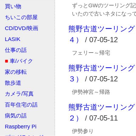
ずっとGWのツーリング
買い物
いたので古いネタになっ
ちいこの部屋
熊野古道ツーリング
CD/DVD/映画
４）
/ 07-05-12
LASIK
仕事の話
フェリー～帰宅
■
車/バイク
熊野古道ツーリング
家の移転
３）
/ 07-05-12
散歩道
伊勢神宮～帰路
カメラ/写真
百年住宅の話
熊野古道ツーリング
病気の話
２）
/ 07-05-11
Raspberry Pi
伊勢参り