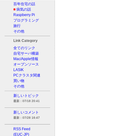
百年住宅の話
■
病気の話
Raspberry Pi
プログラミング
旅行
その他
Link Category
全てのリンク
自宅サーバ構築
Mac/Apple情報
オープンソース
LASIK
PCクラスタ関連
買い物
その他
新しいトピック
最新：07/18 20:41
新しいコメント
最新：07/28 16:47
RSS Feed
(EUC-JP)