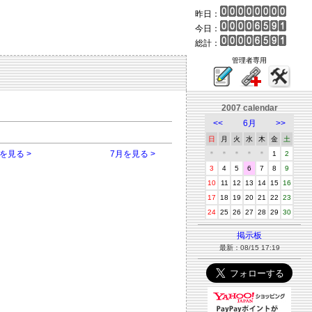
昨日：
今日：
総計：
管理者専用
2007 calendar
<<
6月
>>
日
月
火
水
木
金
土
を見る >
7月を見る >
＊
＊
＊
＊
＊
1
2
3
4
5
6
7
8
9
10
11
12
13
14
15
16
17
18
19
20
21
22
23
24
25
26
27
28
29
30
掲示板
最新：08/15 17:19