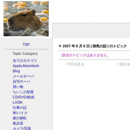
TOP
▼ 2007 年 6 月 6 日 ( 病気の話 ) のトピック
Topic Category
該当のトピックはありません。
全てのカテゴリ
< 5月を見る
< 前日
Apple,Macintosh
Blog
メールサーバ
自宅サーバ
買い物
ちいこの部屋
CD/DVD/映画
LASIK
仕事の話
車/バイク
家の移転
散歩道
カメラ/写真