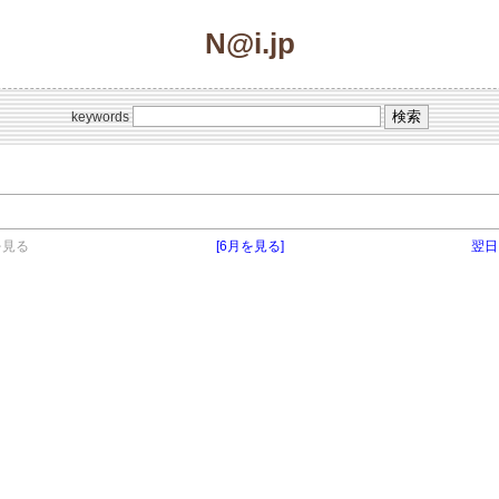
N@i.jp
keywords
を見る
[6月を見る]
翌日