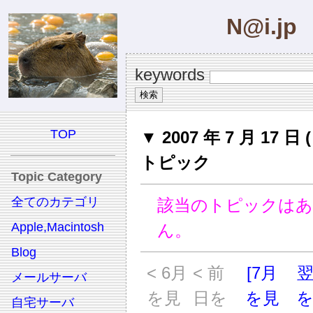
N@i.jp
keywords
TOP
▼ 2007 年 7 月 17 日 
トピック
Topic Category
全てのカテゴリ
該当のトピックは
Apple,Macintosh
ん。
Blog
< 6月
< 前
[7月
メールサーバ
を見
日を
を見
自宅サーバ