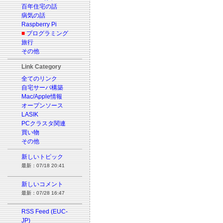
百年住宅の話
病気の話
Raspberry Pi
■
プログラミング
旅行
その他
Link Category
全てのリンク
自宅サーバ構築
Mac/Apple情報
オープンソース
LASIK
PCクラスタ関連
買い物
その他
新しいトピック
最新：07/18 20:41
新しいコメント
最新：07/28 16:47
RSS Feed (EUC-
JP)