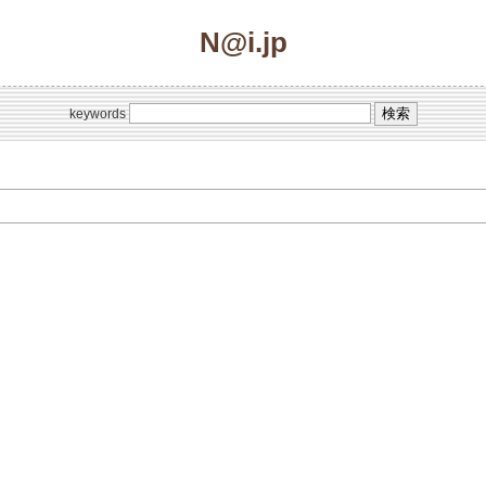
N@i.jp
keywords