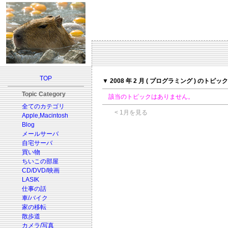
TOP
▼ 2008 年 2 月 ( プログラミング ) のトピック
Topic Category
該当のトピックはありません。
全てのカテゴリ
< 1月を見る
Apple,Macintosh
Blog
メールサーバ
自宅サーバ
買い物
ちいこの部屋
CD/DVD/映画
LASIK
仕事の話
車/バイク
家の移転
散歩道
カメラ/写真