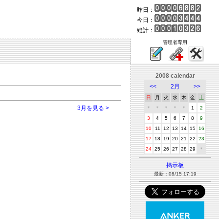
昨日：
今日：
総計：
管理者専用
2008 calendar
<<
2月
>>
日
月
火
水
木
金
土
3月を見る >
＊
＊
＊
＊
＊
1
2
3
4
5
6
7
8
9
10
11
12
13
14
15
16
17
18
19
20
21
22
23
24
25
26
27
28
29
＊
掲示板
最新：08/15 17:19