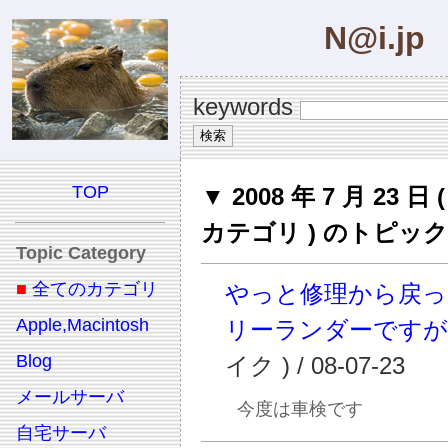
N@i.jp
keywords
TOP
▼ 2008 年 7 月 23 日
カテゴリ ) のトピック
Topic Category
■
全てのカテゴリ
やっと修理から戻っ
Apple,Macintosh
リーランダーですが
Blog
イク ) / 08-07-23
メールサーバ
今度は車検です
自宅サーバ