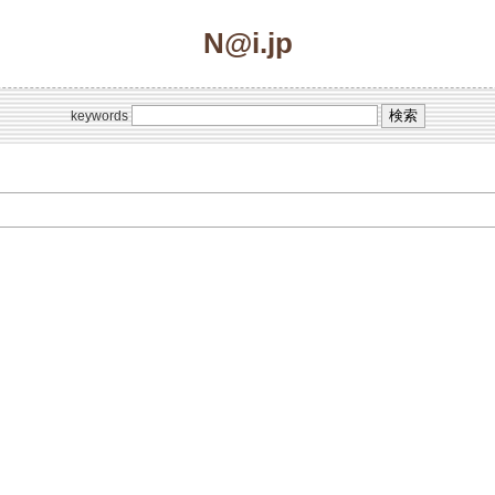
N@i.jp
keywords