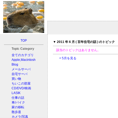
TOP
▼ 2011 年 6 月 ( 百年住宅の話 ) のトピック
Topic Category
該当のトピックはありません。
全てのカテゴリ
< 5月を見る
Apple,Macintosh
Blog
メールサーバ
自宅サーバ
買い物
ちいこの部屋
CD/DVD/映画
LASIK
仕事の話
車/バイク
家の移転
散歩道
カメラ/写真