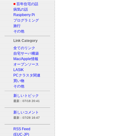
■
百年住宅の話
病気の話
Raspberry Pi
プログラミング
旅行
その他
Link Category
全てのリンク
自宅サーバ構築
Mac/Apple情報
オープンソース
LASIK
PCクラスタ関連
買い物
その他
新しいトピック
最新：07/18 20:41
新しいコメント
最新：07/28 16:47
RSS Feed
(EUC-JP)