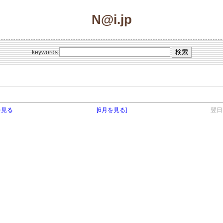
N@i.jp
keywords
を見る
[6月を見る]
翌日