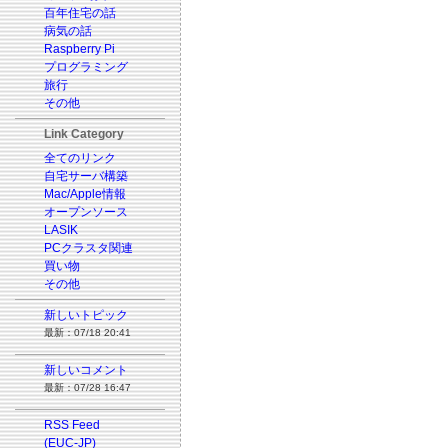
百年住宅の話
病気の話
Raspberry Pi
プログラミング
旅行
その他
Link Category
全てのリンク
自宅サーバ構築
Mac/Apple情報
オープンソース
LASIK
PCクラスタ関連
買い物
その他
新しいトピック
最新：07/18 20:41
新しいコメント
最新：07/28 16:47
RSS Feed
(EUC-JP)