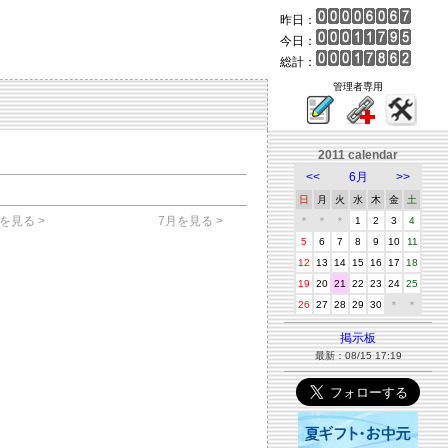
昨日：
今日：
総計：
管理者専用
2011 calendar
<<
6月
>>
日
月
火
水
木
金
土
を見る >
7月を見る >
＊
＊
＊
1
2
3
4
5
6
7
8
9
10
11
12
13
14
15
16
17
18
19
20
21
22
23
24
25
26
27
28
29
30
＊
＊
掲示板
最新：08/15 17:19