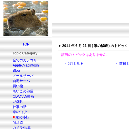
TOP
▼ 2011 年 6 月 21 日 ( 家の移転 ) のトピック
Topic Category
該当のトピックはありません。
全てのカテゴリ
< 5月を見る
< 前日
Apple,Macintosh
Blog
メールサーバ
自宅サーバ
買い物
ちいこの部屋
CD/DVD/映画
LASIK
仕事の話
車/バイク
■
家の移転
散歩道
カメラ/写真