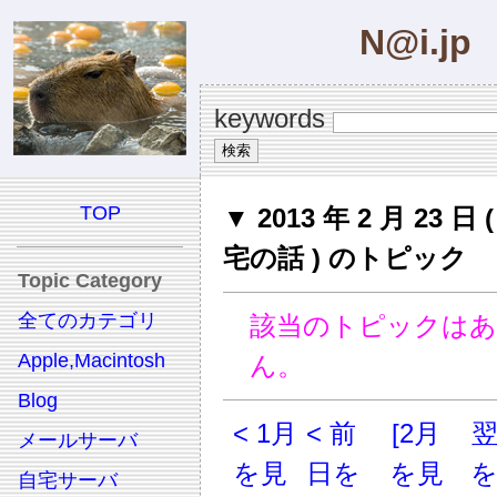
N@i.jp
keywords
TOP
▼ 2013 年 2 月 23 日
宅の話 ) のトピック
Topic Category
全てのカテゴリ
該当のトピックは
Apple,Macintosh
ん。
Blog
< 1月
< 前
[2月
メールサーバ
を見
日を
を見
自宅サーバ