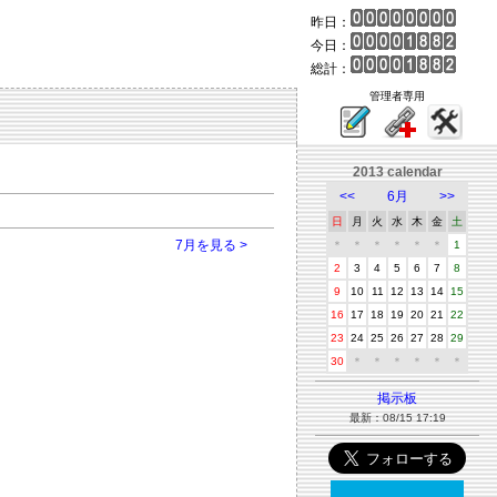
昨日：
今日：
総計：
管理者専用
2013 calendar
<<
6月
>>
日
月
火
水
木
金
土
7月を見る >
＊
＊
＊
＊
＊
＊
1
2
3
4
5
6
7
8
9
10
11
12
13
14
15
16
17
18
19
20
21
22
23
24
25
26
27
28
29
30
＊
＊
＊
＊
＊
＊
掲示板
最新：08/15 17:19