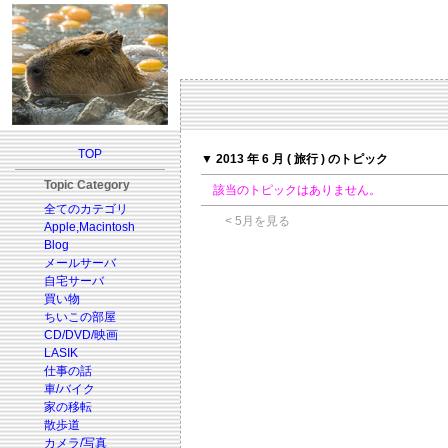
TOP
▼ 2013 年 6 月 ( 旅行 ) のトピック
Topic Category
該当のトピックはありません。
全てのカテゴリ
< 5月を見る
Apple,Macintosh
Blog
メールサーバ
自宅サーバ
買い物
ちいこの部屋
CD/DVD/映画
LASIK
仕事の話
車/バイク
家の移転
散歩道
カメラ/写真