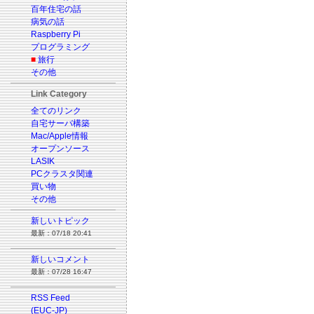
百年住宅の話
病気の話
Raspberry Pi
プログラミング
■
旅行
その他
Link Category
全てのリンク
自宅サーバ構築
Mac/Apple情報
オープンソース
LASIK
PCクラスタ関連
買い物
その他
新しいトピック
最新：07/18 20:41
新しいコメント
最新：07/28 16:47
RSS Feed
(EUC-JP)