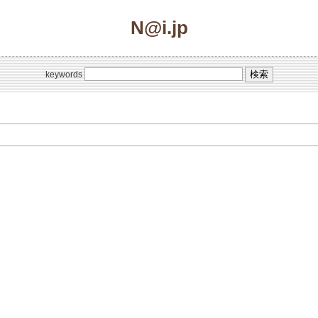
N@i.jp
keywords