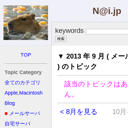
N@i.jp
keywords
TOP
▼ 2013 年 9 月 ( 
) のトピック
Topic Category
全てのカテゴリ
該当のトピックは
Apple,Macintosh
ん。
Blog
< 8月を見る
10月
■
メールサーバ
自宅サーバ