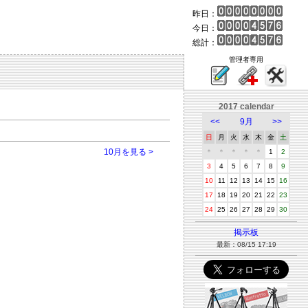
昨日：
今日：
総計：
管理者専用
2017 calendar
<<
9月
>>
日
月
火
水
木
金
土
10月を見る >
＊
＊
＊
＊
＊
1
2
3
4
5
6
7
8
9
10
11
12
13
14
15
16
17
18
19
20
21
22
23
24
25
26
27
28
29
30
掲示板
最新：08/15 17:19