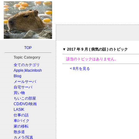
TOP
▼ 2017 年 9 月 ( 病気の話 ) のトピック
Topic Category
該当のトピックはありません。
全てのカテゴリ
< 8月を見る
Apple,Macintosh
Blog
メールサーバ
自宅サーバ
買い物
ちいこの部屋
CD/DVD/映画
LASIK
仕事の話
車/バイク
家の移転
散歩道
カメラ/写真