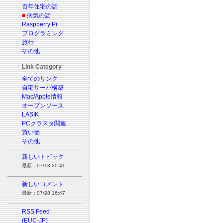
百年住宅の話
■
病気の話
Raspberry Pi
プログラミング
旅行
その他
Link Category
全てのリンク
自宅サーバ構築
Mac/Apple情報
オープンソース
LASIK
PCクラスタ関連
買い物
その他
新しいトピック
最新：07/18 20:41
新しいコメント
最新：07/28 16:47
RSS Feed
(EUC-JP)