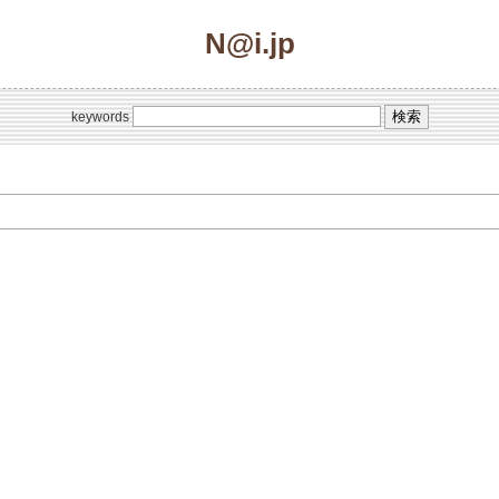
N@i.jp
keywords