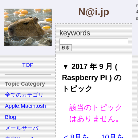
昨
N@i.jp
今
総
keywords
TOP
▼ 2017 年 9 月 (
Raspberry Pi ) の
Topic Category
トピック
全てのカテゴリ
Apple,Macintosh
該当のトピック
Blog
はありません。
メールサーバ
< 8月を
10月を