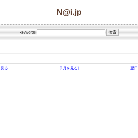
N@i.jp
keywords
を見る
[1月を見る]
翌日