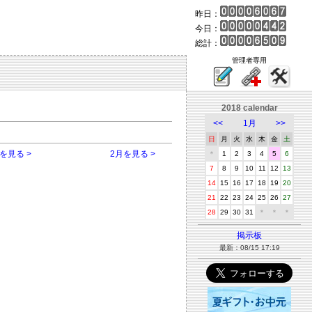
昨日：
今日：
総計：
管理者専用
2018 calendar
<<
1月
>>
日
月
火
水
木
金
土
を見る >
2月を見る >
＊
1
2
3
4
5
6
7
8
9
10
11
12
13
14
15
16
17
18
19
20
21
22
23
24
25
26
27
28
29
30
31
＊
＊
＊
掲示板
最新：08/15 17:19