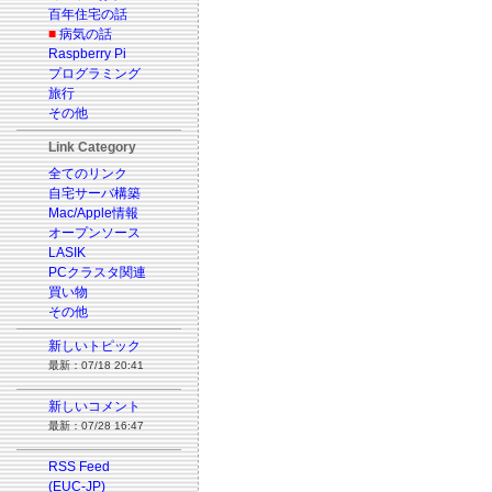
百年住宅の話
■
病気の話
Raspberry Pi
プログラミング
旅行
その他
Link Category
全てのリンク
自宅サーバ構築
Mac/Apple情報
オープンソース
LASIK
PCクラスタ関連
買い物
その他
新しいトピック
最新：07/18 20:41
新しいコメント
最新：07/28 16:47
RSS Feed
(EUC-JP)