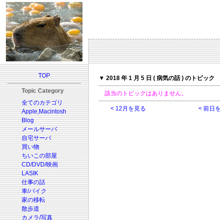
TOP
▼ 2018 年 1 月 5 日 ( 病気の話 ) のトピック
Topic Category
該当のトピックはありません。
全てのカテゴリ
< 12月を見る
< 前日
Apple,Macintosh
Blog
メールサーバ
自宅サーバ
買い物
ちいこの部屋
CD/DVD/映画
LASIK
仕事の話
車/バイク
家の移転
散歩道
カメラ/写真