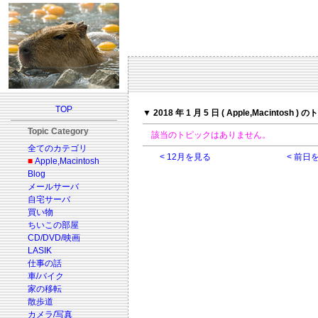
TOP
▼ 2018 年 1 月 5 日 ( Apple,Macintosh )
Topic Category
該当のトピックはありません。
全てのカテゴリ
< 12月を見る
< 前日
■
Apple,Macintosh
Blog
メールサーバ
自宅サーバ
買い物
ちいこの部屋
CD/DVD/映画
LASIK
仕事の話
車/バイク
家の移転
散歩道
カメラ/写真