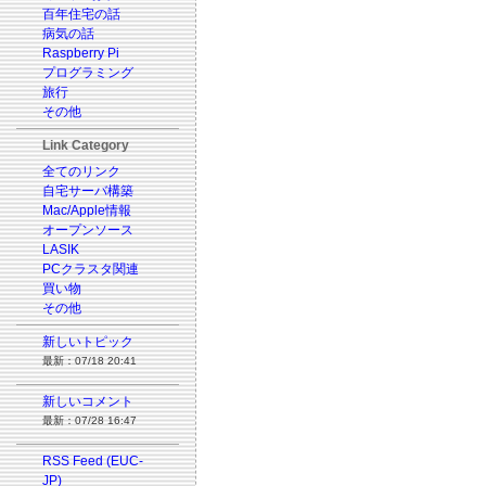
百年住宅の話
病気の話
Raspberry Pi
プログラミング
旅行
その他
Link Category
全てのリンク
自宅サーバ構築
Mac/Apple情報
オープンソース
LASIK
PCクラスタ関連
買い物
その他
新しいトピック
最新：07/18 20:41
新しいコメント
最新：07/28 16:47
RSS Feed (EUC-
JP)