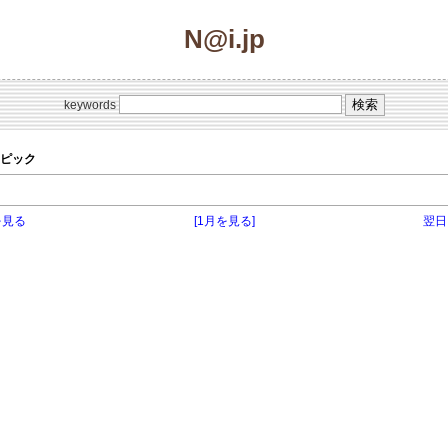
N@i.jp
keywords
 のトピック
を見る
[1月を見る]
翌日