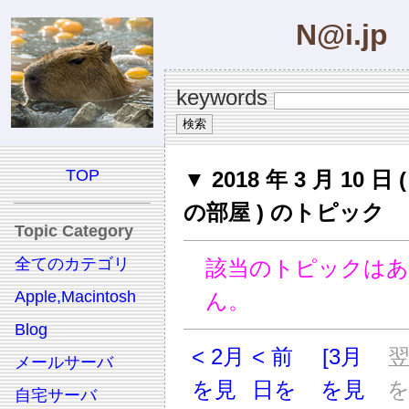
N@i.jp
keywords
TOP
▼ 2018 年 3 月 10 日
の部屋 ) のトピック
Topic Category
全てのカテゴリ
該当のトピックは
Apple,Macintosh
ん。
Blog
< 2月
< 前
[3月
メールサーバ
を見
日を
を見
自宅サーバ