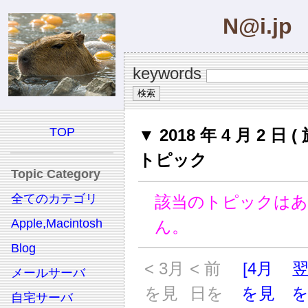
N@i.jp
keywords
TOP
▼ 2018 年 4 月 2 日 (
トピック
Topic Category
全てのカテゴリ
該当のトピックは
Apple,Macintosh
ん。
Blog
< 3月
< 前
[4月
メールサーバ
を見
日を
を見
自宅サーバ