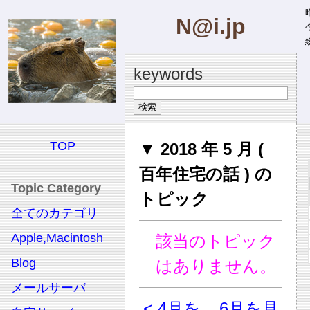
昨
N@i.jp
今
総
keywords
TOP
▼ 2018 年 5 月 (
百年住宅の話 ) の
Topic Category
トピック
全てのカテゴリ
Apple,Macintosh
該当のトピック
Blog
はありません。
メールサーバ
< 4月を
6月を見