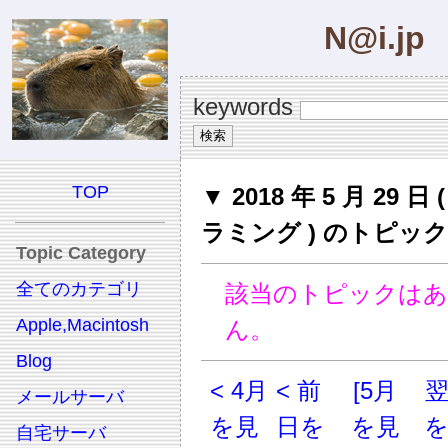
N@i.jp
keywords
TOP
▼ 2018 年 5 月 29 日
ラミング ) のトピック
Topic Category
全てのカテゴリ
該当のトピックは
Apple,Macintosh
ん。
Blog
< 4月
< 前
[5月
メールサーバ
を見
日を
を見
自宅サーバ