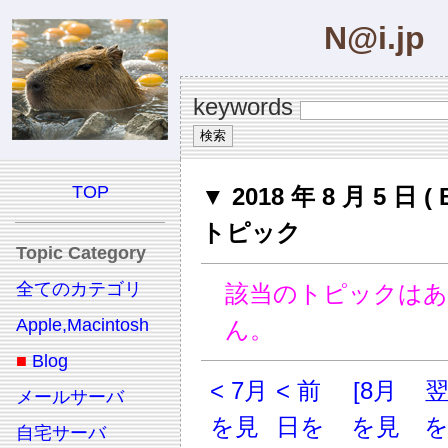
N@i.jp
keywords
TOP
▼ 2018 年 8 月 5 日 ( 
トピック
Topic Category
全てのカテゴリ
該当のトピックは
Apple,Macintosh
ん。
■
Blog
< 7月
< 前
[8月
メールサーバ
を見
日を
を見
自宅サーバ