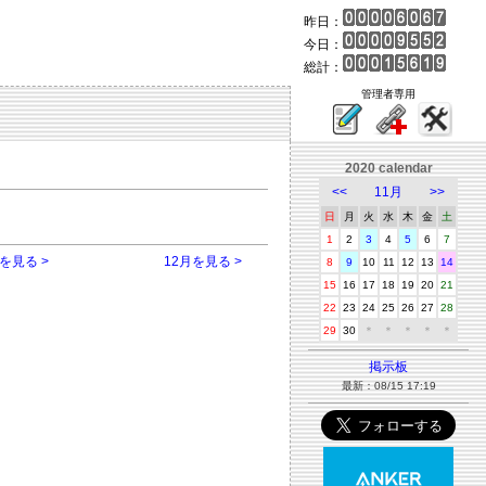
昨日：
今日：
総計：
管理者専用
2020 calendar
<<
11月
>>
日
月
火
水
木
金
土
1
2
3
4
5
6
7
を見る >
12月を見る >
8
9
10
11
12
13
14
15
16
17
18
19
20
21
22
23
24
25
26
27
28
29
30
＊
＊
＊
＊
＊
掲示板
最新：08/15 17:19