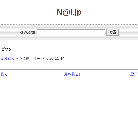
N@i.jp
keywords
のトピック
するようになった
( 自宅サーバ ) / 20-11-14
を見る
[11月を見る]
翌日