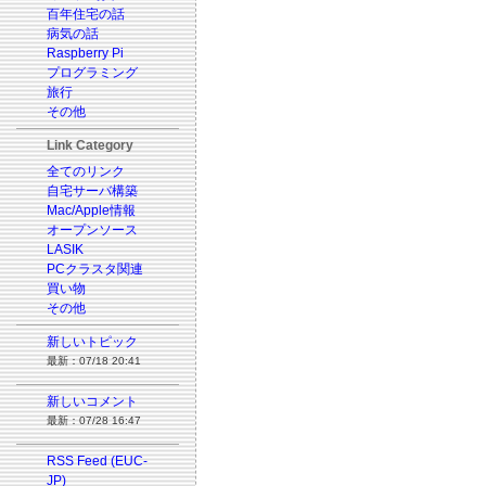
百年住宅の話
病気の話
Raspberry Pi
プログラミング
旅行
その他
Link Category
全てのリンク
自宅サーバ構築
Mac/Apple情報
オープンソース
LASIK
PCクラスタ関連
買い物
その他
新しいトピック
最新：07/18 20:41
新しいコメント
最新：07/28 16:47
RSS Feed (EUC-
JP)