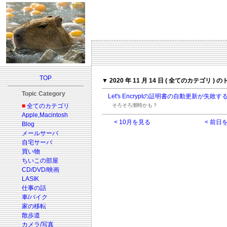
TOP
▼ 2020 年 11 月 14 日 ( 全てのカテゴリ ) 
Topic Category
Let's Encryptの証明書の自動更新が失敗
■
全てのカテゴリ
そろそろ潮時かも？
Apple,Macintosh
< 10月を見る
< 前日
Blog
メールサーバ
自宅サーバ
買い物
ちいこの部屋
CD/DVD/映画
LASIK
仕事の話
車/バイク
家の移転
散歩道
カメラ/写真