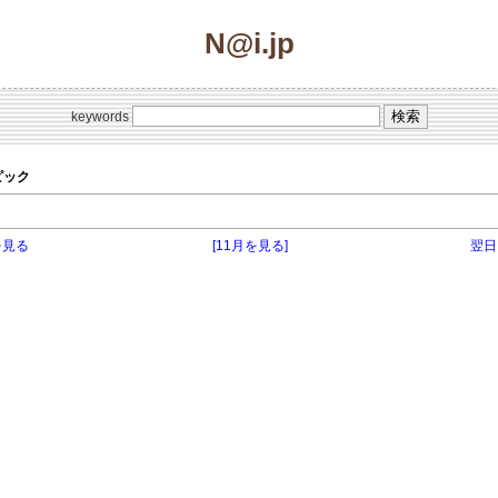
N@i.jp
keywords
トピック
を見る
[11月を見る]
翌日