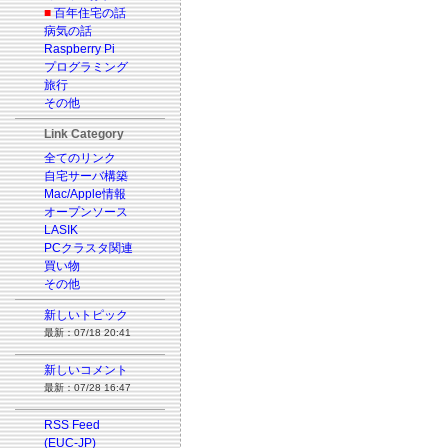
■
百年住宅の話
病気の話
Raspberry Pi
プログラミング
旅行
その他
Link Category
全てのリンク
自宅サーバ構築
Mac/Apple情報
オープンソース
LASIK
PCクラスタ関連
買い物
その他
新しいトピック
最新：07/18 20:41
新しいコメント
最新：07/28 16:47
RSS Feed
(EUC-JP)