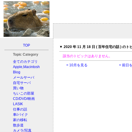
TOP
▼ 2020 年 11 月 18 日 ( 百年住宅の話 ) の
Topic Category
該当のトピックはありません。
全てのカテゴリ
< 10月を見る
< 前日
Apple,Macintosh
Blog
メールサーバ
自宅サーバ
買い物
ちいこの部屋
CD/DVD/映画
LASIK
仕事の話
車/バイク
家の移転
散歩道
カメラ/写真