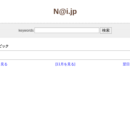
N@i.jp
keywords
のトピック
を見る
[11月を見る]
翌日