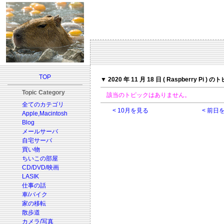
TOP
▼ 2020 年 11 月 18 日 ( Raspberry Pi ) 
Topic Category
該当のトピックはありません。
全てのカテゴリ
< 10月を見る
< 前日
Apple,Macintosh
Blog
メールサーバ
自宅サーバ
買い物
ちいこの部屋
CD/DVD/映画
LASIK
仕事の話
車/バイク
家の移転
散歩道
カメラ/写真