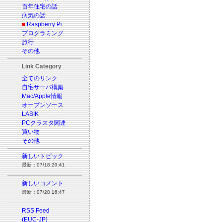
百年住宅の話
病気の話
■
Raspberry Pi
プログラミング
旅行
その他
Link Category
全てのリンク
自宅サーバ構築
Mac/Apple情報
オープンソース
LASIK
PCクラスタ関連
買い物
その他
新しいトピック
最新：07/18 20:41
新しいコメント
最新：07/28 16:47
RSS Feed
(EUC-JP)