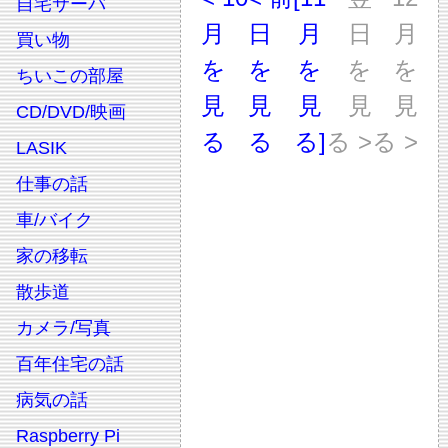
自宅サーバ
月
日
月
日
月
買い物
を
を
を
を
を
ちいこの部屋
見
見
見
見
見
CD/DVD/映画
る
る
る]
る >
る >
LASIK
仕事の話
車/バイク
家の移転
散歩道
カメラ/写真
百年住宅の話
病気の話
Raspberry Pi