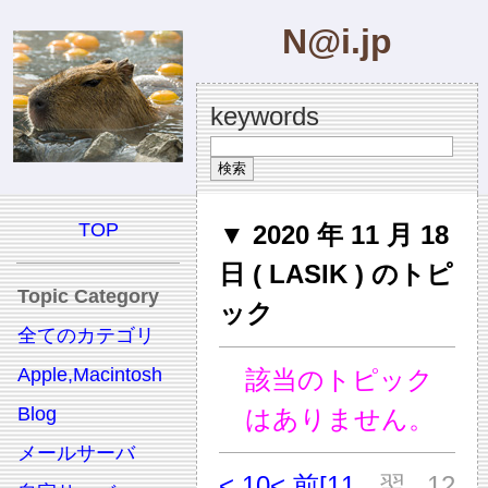
N@i.jp
keywords
TOP
▼ 2020 年 11 月 18
日 ( LASIK ) のトピ
Topic Category
ック
全てのカテゴリ
Apple,Macintosh
該当のトピック
Blog
はありません。
メールサーバ
< 10
< 前
[11
翌
12