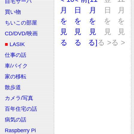
自宅サーバ
月
日
月
日
月
買い物
を
を
を
を
を
ちいこの部屋
見
見
見
見
見
CD/DVD/映画
る
る
る]
る >
る >
■
LASIK
仕事の話
車/バイク
家の移転
散歩道
カメラ/写真
百年住宅の話
病気の話
Raspberry Pi