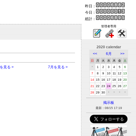
昨日：
今日：
総計：
管理者専用
2020 calendar
<<
6月
>>
日
月
火
水
木
金
土
を見る >
7月を見る >
＊
1
2
3
4
5
6
7
8
9
10
11
12
13
14
15
16
17
18
19
20
21
22
23
24
25
26
27
28
29
30
＊
＊
＊
＊
掲示板
最新：08/15 17:19