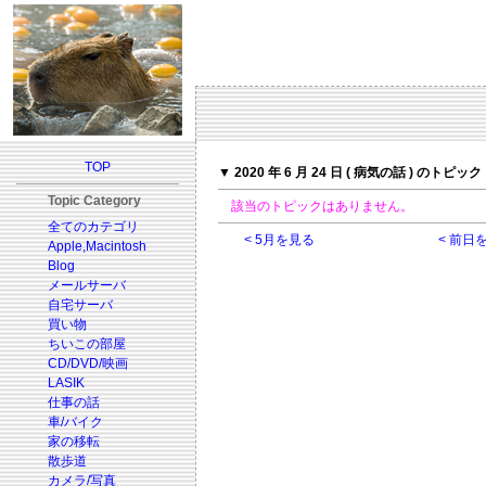
TOP
▼ 2020 年 6 月 24 日 ( 病気の話 ) のトピック
Topic Category
該当のトピックはありません。
全てのカテゴリ
< 5月を見る
< 前日
Apple,Macintosh
Blog
メールサーバ
自宅サーバ
買い物
ちいこの部屋
CD/DVD/映画
LASIK
仕事の話
車/バイク
家の移転
散歩道
カメラ/写真