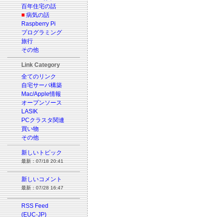
百年住宅の話
■
病気の話
Raspberry Pi
プログラミング
旅行
その他
Link Category
全てのリンク
自宅サーバ構築
Mac/Apple情報
オープンソース
LASIK
PCクラスタ関連
買い物
その他
新しいトピック
最新：07/18 20:41
新しいコメント
最新：07/28 16:47
RSS Feed
(EUC-JP)