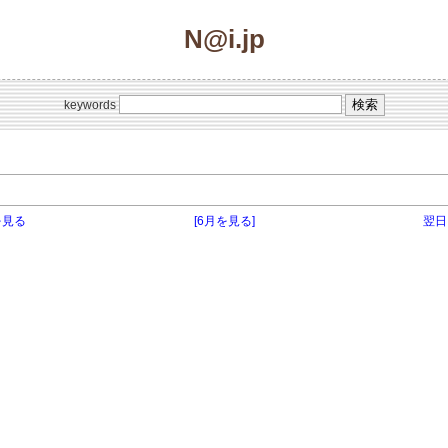
N@i.jp
keywords
を見る
[6月を見る]
翌日