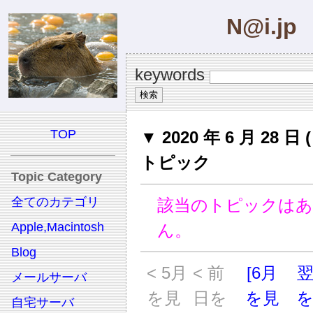
N@i.jp
keywords
TOP
▼ 2020 年 6 月 28 日 
トピック
Topic Category
全てのカテゴリ
該当のトピックは
Apple,Macintosh
ん。
Blog
< 5月
< 前
[6月
メールサーバ
を見
日を
を見
自宅サーバ