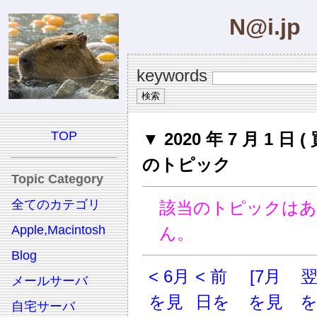
N@i.jp
keywords
TOP
▼ 2020 年 7 月 1 日 (
のトピック
Topic Category
全てのカテゴリ
該当のトピックは
Apple,Macintosh
ん。
Blog
< 6月
< 前
[7月
メールサーバ
を見
日を
を見
自宅サーバ