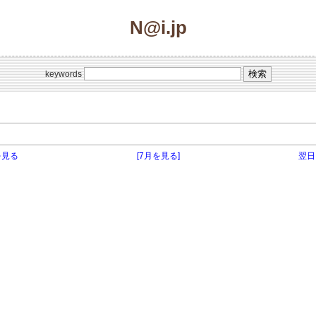
N@i.jp
keywords
を見る
[7月を見る]
翌日