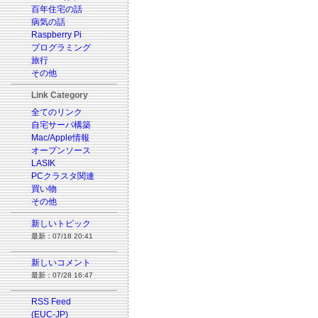
百年住宅の話
病気の話
Raspberry Pi
プログラミング
旅行
その他
Link Category
全てのリンク
自宅サーバ構築
Mac/Apple情報
オープンソース
LASIK
PCクラスタ関連
買い物
その他
新しいトピック
最新：07/18 20:41
新しいコメント
最新：07/28 16:47
RSS Feed
(EUC-JP)