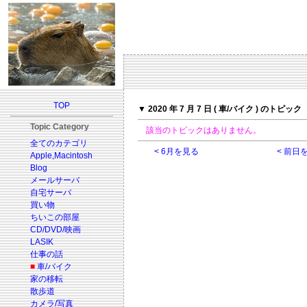
TOP
▼ 2020 年 7 月 7 日 ( 車/バイク ) のトピック
Topic Category
該当のトピックはありません。
全てのカテゴリ
< 6月を見る
< 前日
Apple,Macintosh
Blog
メールサーバ
自宅サーバ
買い物
ちいこの部屋
CD/DVD/映画
LASIK
仕事の話
■
車/バイク
家の移転
散歩道
カメラ/写真