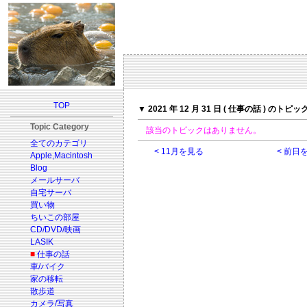
TOP
▼ 2021 年 12 月 31 日 ( 仕事の話 ) のトピッ
Topic Category
該当のトピックはありません。
全てのカテゴリ
< 11月を見る
< 前日
Apple,Macintosh
Blog
メールサーバ
自宅サーバ
買い物
ちいこの部屋
CD/DVD/映画
LASIK
■
仕事の話
車/バイク
家の移転
散歩道
カメラ/写真