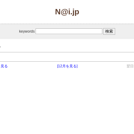
N@i.jp
keywords
ク
を見る
[12月を見る]
翌日