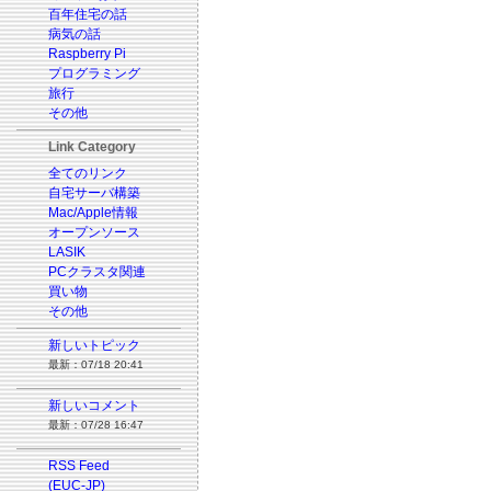
百年住宅の話
病気の話
Raspberry Pi
プログラミング
旅行
その他
Link Category
全てのリンク
自宅サーバ構築
Mac/Apple情報
オープンソース
LASIK
PCクラスタ関連
買い物
その他
新しいトピック
最新：07/18 20:41
新しいコメント
最新：07/28 16:47
RSS Feed
(EUC-JP)